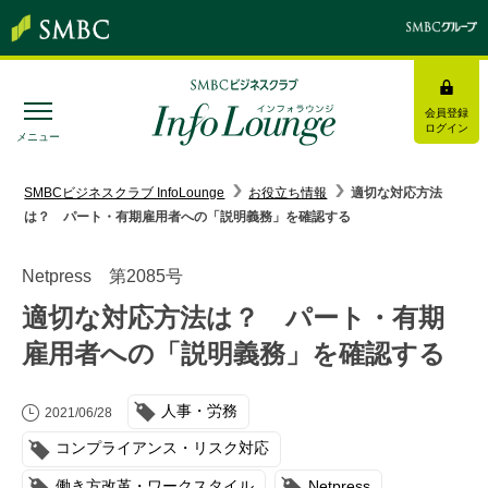
会員登録
ログイン
メニュー
SMBC経営懇話会
｜
みんなの研修
SMBCビジネスクラブ InfoLounge
お役立ち情報
適切な対応方法
は？ パート・有期雇用者への「説明義務」を確認する
ログイン/会員登録
Netpress 第2085号
適切な対応方法は？ パート・有期
雇用者への「説明義務」を確認する
トピックス＆インフォメーション
人事・労務
お役立ち情報
2021/06/28
コンプライアンス・リスク対応
インタビュー・レポート
働き方改革・ワークスタイル
Netpress