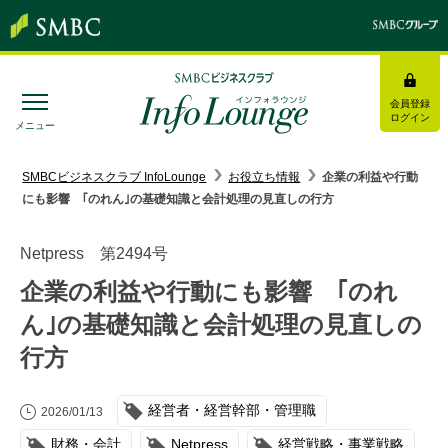
会員登録
ログイン
メニュー
SMBC経営懇話会
｜
みんなの研修
SMBCビジネスクラブ InfoLounge
お役立ち情報
企業の利益や行動
にも影響 ｢のれん｣の基礎知識と会計処理の見直しの行方
ログイン/会員登録
Netpress 第2494号
企業の利益や行動にも影響 ｢のれ
ん｣の基礎知識と会計処理の見直しの
トピックス＆インフォメーション
行方
お役立ち情報
経営者・経営幹部・管理職
2026/01/13
インタビュー・レポート
財務・会計
Netpress
経営戦略・事業戦略