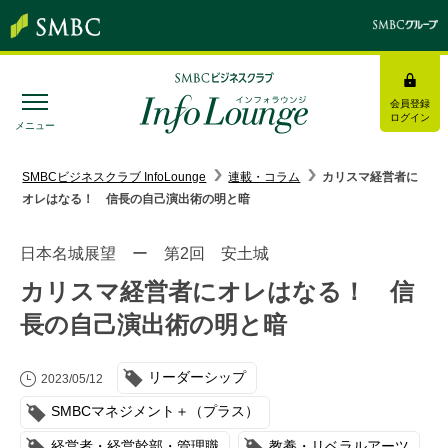
会員登録
ログイン
メニュー
SMBC経営懇話会
｜
みんなの研修
SMBCビジネスクラブ InfoLounge
連載・コラム
カリスマ経営者に
オレはなる！ 信長の自己演出術の明と暗
ログイン/会員登録
日本名城展望 ー 第2回 安土城
カリスマ経営者にオレはなる！ 信
長の自己演出術の明と暗
トピックス＆インフォメーション
リーダーシップ
お役立ち情報
2023/05/12
SMBCマネジメント＋（プラス）
インタビュー・レポート
経営者・経営幹部・管理職
教養・リベラルアーツ