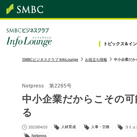
トピックス＆
イン
SMBC経営懇話会
｜
みんなの研修
SMBCビジネスクラブ InfoLounge
お役立ち情報
中小企業だか
ログイン/会員登録
Netpress 第2265号
中小企業だからこその可
トピックス＆インフォメーション
る
お役立ち情報
人材育成
人事・労務
コミュ
2023/04/10
インタビュー・レポート
Netpress