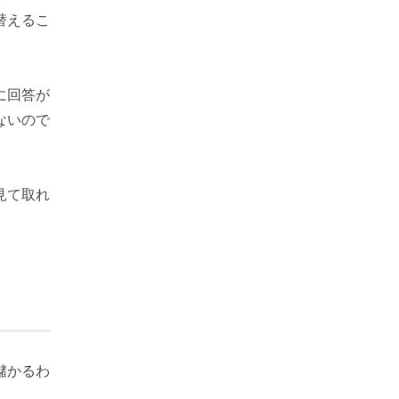
替えるこ
に回答が
ないので
見て取れ
儲かるわ