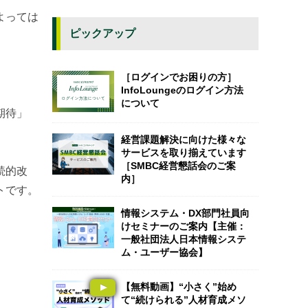
よっては
ピックアップ
［ログインでお困りの方］
InfoLoungeのログイン方法
について
期待」
経営課題解決に向けた様々な
サービスを取り揃えています
［SMBC経営懇話会のご案
続的改
内］
トです。
情報システム・DX部門社員向
けセミナーのご案内【主催：
一般社団法人日本情報システ
ム・ユーザー協会】
【無料動画】“小さく”始め
て“続けられる”人材育成メソ