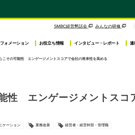
SMBC経営懇話会
みんなの研修
フォメーション
お役立ち
情報
インタビュー・
レポート
連
らこその可能性 エンゲージメントスコアで会社の将来性を高める
能性 エンゲージメントスコ
ニケーション
業務改善
経営者・経営幹部・管理職