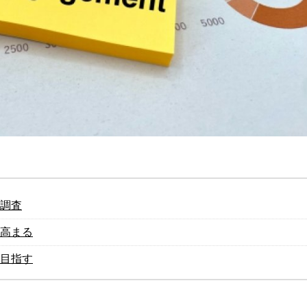
調査
高まる
目指す