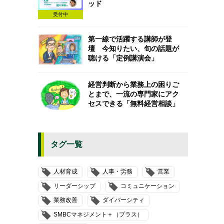
ッド
受付中
第一線で活躍する講師が登
壇 今知りたい、旬の話題が
聴ける「定例講演会」
経営判断から業務上の困りご
とまで、一流の専門家にアク
セスできる「無料経営相談」
タグ一覧
人材育成
人事・労務
営業
リーダーシップ
コミュニケーション
業務改善
ダイバーシティ
SMBCマネジメント＋（プラス）