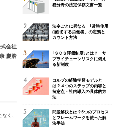
務分野の法定保存文書一覧
法令ごとに異なる ｢常時使用
(雇用)する労働者」の定義と
カウント方法
株式会社
｢ＳＣＳ評価制度｣とは？ サ
康 慶浩
プライチェーンリスクに備え
る新制度
コルブの経験学習モデルと
は？４つのステップの内容と
留意点・社内導入の具体的方
法
問題解決とは？5つのプロセス
でなく、
とフレームワークを使った解
決手法