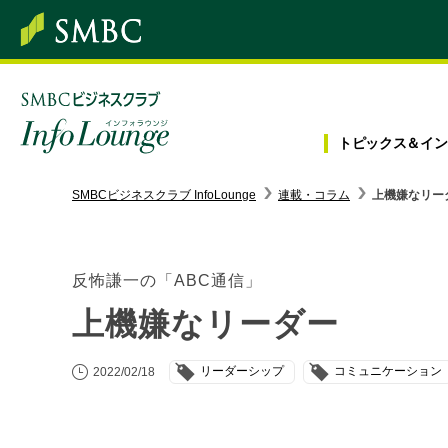
トピックス＆
イン
SMBC経営懇話会
｜
みんなの研修
SMBCビジネスクラブ InfoLounge
連載・コラム
上機嫌なリー
ログイン/会員登録
反怖謙一の「ABC通信」
上機嫌なリーダー
トピックス＆インフォメーション
リーダーシップ
コミュニケーション
2022/02/18
お役立ち情報
インタビュー・レポート