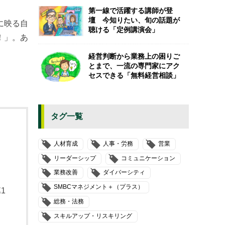
第一線で活躍する講師が登
壇 今知りたい、旬の話題が
に映る自
聴ける「定例講演会」
！」。あ
経営判断から業務上の困りご
とまで、一流の専門家にアク
セスできる「無料経営相談」
タグ一覧
人材育成
人事・労務
営業
リーダーシップ
コミュニケーション
業務改善
ダイバーシティ
SMBCマネジメント＋（プラス）
1
総務・法務
スキルアップ・リスキリング