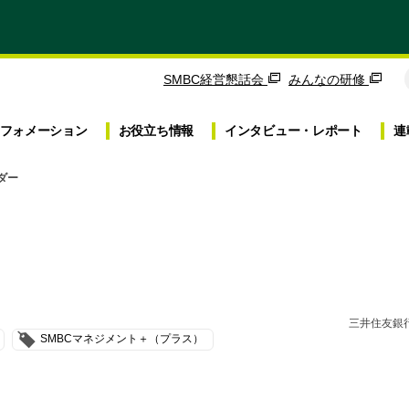
SMBC経営懇話会
みんなの研修
フォメーション
お役立ち
情報
インタビュー・
レポート
連
ダー
三井住友銀行
SMBCマネジメント＋（プラス）