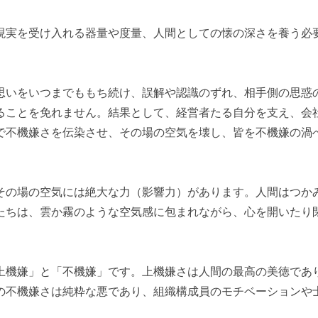
現実を受け入れる器量や度量、人間としての懐の深さを養う必
思いをいつまでももち続け、誤解や認識のずれ、相手側の思惑
ることを免れません。結果として、経営者たる自分を支え、会
で不機嫌さを伝染させ、その場の空気を壊し、皆を不機嫌の渦
その場の空気には絶大な力（影響力）があります。人間はつか
たちは、雲か霧のような空気感に包まれながら、心を開いたり
上機嫌」と「不機嫌」です。上機嫌さは人間の最高の美徳であ
の不機嫌さは純粋な悪であり、組織構成員のモチベーションや