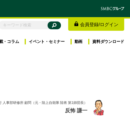
会員登録
/
ログイン
載・
コラム
イベント・
セミナー
動画
資料
ダウンロード
 人事部研修所 顧問（元・陸上自衛隊 陸将 第1師団長）
反怖 謙一