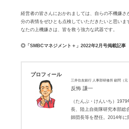
経営者の皆さんにおかれましては、自らの不機嫌さ
分の表情をぜひとも点検していただきたいと思いま
なたの上機嫌さは、皆を救う強力な武器です。
◎「SMBCマネジメント＋」2022年2月号掲載記事
プロフィール
三井住友銀行 人事部研修所 顧問（元
反怖 謙一
（たんぷ・けんいち）197
長、陸上自衛隊研究本部総合
師団長等を歴任。2014年