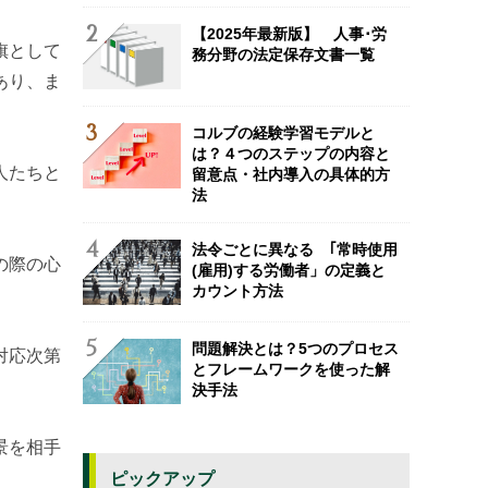
【2025年最新版】 人事･労
旗として
務分野の法定保存文書一覧
あり、ま
コルブの経験学習モデルと
は？４つのステップの内容と
人たちと
留意点・社内導入の具体的方
法
法令ごとに異なる ｢常時使用
の際の心
(雇用)する労働者」の定義と
カウント方法
問題解決とは？5つのプロセス
対応次第
とフレームワークを使った解
決手法
景を相手
ピックアップ