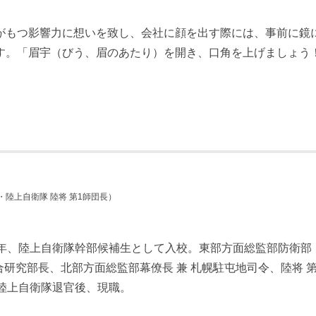
がもつ影響力に想いを致し、会社に顔を出す際には、事前に鏡
す。「眉宇（びう、眉のあたり）を開き、口角を上げましょう
・陸上自衛隊 陸将 第1師団長）
9年、陸上自衛隊幹部候補生として入校。東部方面総監部防衛部
研究部長、北部方面総監部幕僚長 兼 札幌駐屯地司令、陸将 第
に陸上自衛隊退官後、現職。