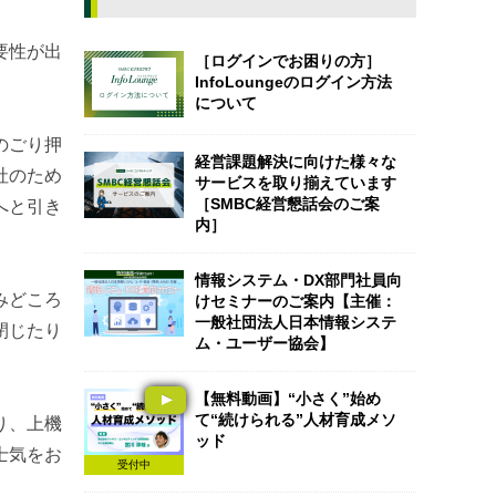
要性が出
［ログインでお困りの方］
InfoLoungeのログイン方法
について
のごり押
経営課題解決に向けた様々な
社のため
サービスを取り揃えています
［SMBC経営懇話会のご案
へと引き
内］
情報システム・DX部門社員向
みどころ
けセミナーのご案内【主催：
一般社団法人日本情報システ
閉じたり
ム・ユーザー協会】
【無料動画】“小さく”始め
て“続けられる”人材育成メソ
り、上機
ッド
士気をお
受付中