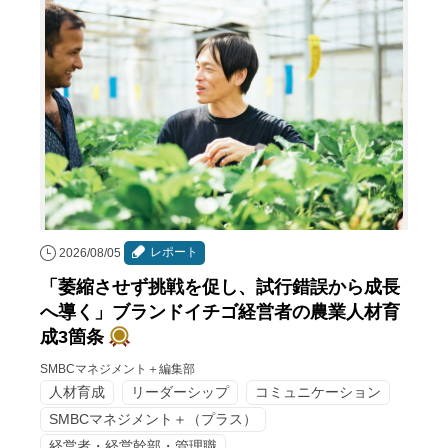
レポート
2026/08/05
「萎縮させず挑戦を促し、試行錯誤から成長
へ導く」ブランドイチゴ経営者の農業人材育
成3箇条
SMBCマネジメント＋編集部
人材育成
リーダーシップ
コミュニケーション
SMBCマネジメント＋（プラス）
経営者・経営幹部・管理職