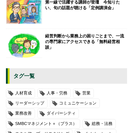
第一線で活躍する講師が登壇 今知りた
い、旬の話題が聴ける「定例講演会」
経営判断から業務上の困りごとまで、一流
の専門家にアクセスできる「無料経営相
談」
タグ一覧
人材育成
人事・労務
営業
リーダーシップ
コミュニケーション
業務改善
ダイバーシティ
SMBCマネジメント＋（プラス）
総務・法務