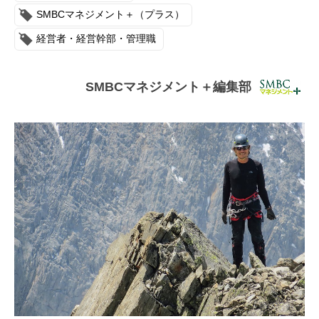
連載・コラム
SMBCマネジメント＋（プラス）
経営者・経営幹部・管理職
イベント・セミナー
動画
SMBCマネジメント＋編集部
資料ダウンロード
InfoLoungeとは
利用規約
プライバシーポリシー
本サイトのご利用にあたって
お問い合わせ
運営会社