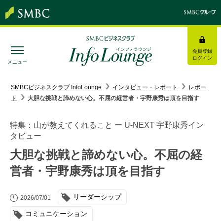
会員登録
ログイン
メニュー
SMBC経営懇話会
｜
みんなの研修
SMBCビジネスクラブ InfoLounge
インタビュー・レポート
レポー
ト
大胆な挑戦と諦めない心。不屈の経営者・宇野康秀は頂を目指す
ログイン/会員登録
特集：山が教えてくれること ー U-NEXT 宇野康秀イン
タビュー
大胆な挑戦と諦めない心。不屈の経
トピックス＆インフォメーション
営者・宇野康秀は頂を目指す
お役立ち情報
リーダーシップ
2026/07/01
インタビュー・レポート
コミュニケーション