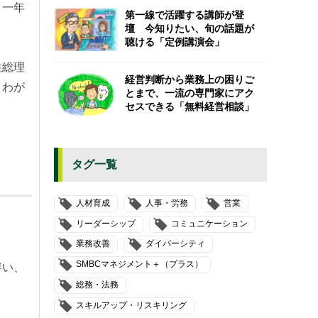
」一年
第一線で活躍する講師が登
壇 今知りたい、旬の話題が
聴ける「定例講演会」
性総理
経営判断から業務上の困りご
、わが
とまで、一流の専門家にアク
セスできる「無料経営相談」
タグ一覧
人材育成
人事・労務
営業
リーダーシップ
コミュニケーション
業務改善
ダイバーシティ
SMBCマネジメント＋（プラス）
伴い、
総務・法務
スキルアップ・リスキリング