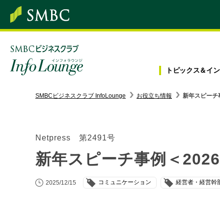
トピックス＆
イン
SMBC経営懇話会
｜
みんなの研修
SMBCビジネスクラブ InfoLounge
お役立ち情報
新年スピーチ
ログイン/会員登録
Netpress 第2491号
新年スピーチ事例＜202
トピックス＆インフォメーション
コミュニケーション
経営者・経営幹
2025/12/15
お役立ち情報
インタビュー・レポート