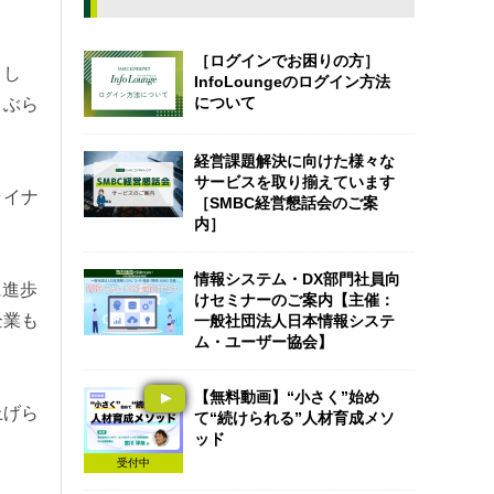
［ログインでお困りの方］
まし
InfoLoungeのログイン方法
について
さぶら
経営課題解決に向けた様々な
サービスを取り揃えています
ライナ
［SMBC経営懇話会のご案
内］
情報システム・DX部門社員向
に進歩
けセミナーのご案内【主催：
企業も
一般社団法人日本情報システ
ム・ユーザー協会】
【無料動画】“小さく”始め
上げら
て“続けられる”人材育成メソ
ッド
受付中