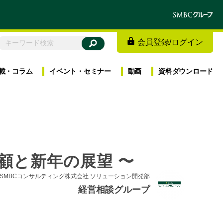
会員登録
/
ログイン
載・
コラム
イベント・
セミナー
動画
資料
ダウンロード
顧と新年の展望 〜
SMBCコンサルティング株式会社 ソリューション開発部
経営相談グループ