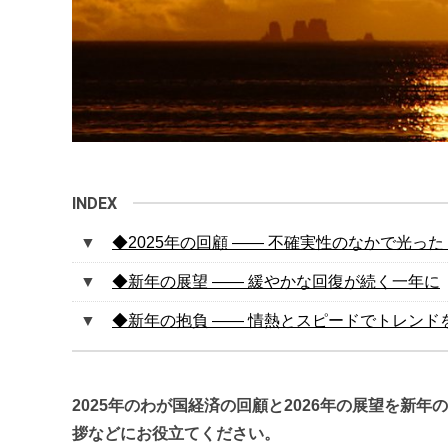
◆2025年の回顧 ―― 不確実性のなかで光っ
◆新年の展望 ―― 緩やかな回復が続く一年に
◆新年の抱負 ―― 情熱とスピードでトレンド
2025年のわが国経済の回顧と2026年の展望を新
拶などにお役立てください。