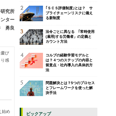
｢ＳＣＳ評価制度｣とは？ サ
合研究所
プライチェーンリスクに備え
る新制度
センター
井 勇良
法令ごとに異なる ｢常時使用
(雇用)する労働者」の定義と
カウント方法
お慶び
コルブの経験学習モデルと
は？４つのステップの内容と
より感
留意点・社内導入の具体的方
法
問題解決とは？5つのプロセス
とフレームワークを使った解
決手法
え始め
ピックアップ