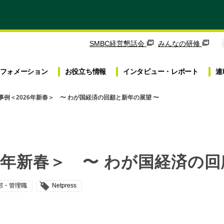
SMBC経営懇話会
みんなの研修
フォメーション
お役立ち
情報
インタビュー・
レポート
連
事例＜2026年新春＞ 〜 わが国経済の回顧と新年の展望 〜
6年新春＞ 〜 わが国経済の回
部・管理職
Netpress