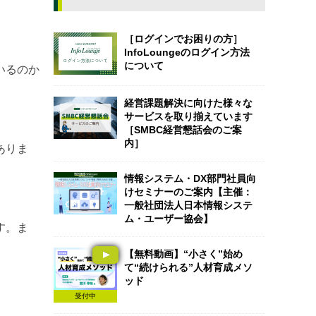
［ログインでお困りの方］
InfoLoungeのログイン方法
について
いるのか
経営課題解決に向けた様々な
サービスを取り揃えています
［SMBC経営懇話会のご案
内］
ありま
情報システム・DX部門社員向
けセミナーのご案内【主催：
一般社団法人日本情報システ
ム・ユーザー協会】
す。ま
【無料動画】“小さく”始め
て“続けられる”人材育成メソ
ッド
受付中