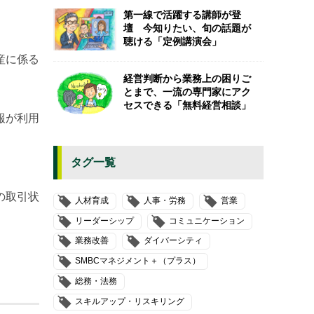
。
第一線で活躍する講師が登
壇 今知りたい、旬の話題が
聴ける「定例講演会」
産に係る
経営判断から業務上の困りご
とまで、一流の専門家にアク
セスできる「無料経営相談」
報が利用
タグ一覧
の取引状
人材育成
人事・労務
営業
リーダーシップ
コミュニケーション
業務改善
ダイバーシティ
SMBCマネジメント＋（プラス）
総務・法務
スキルアップ・リスキリング