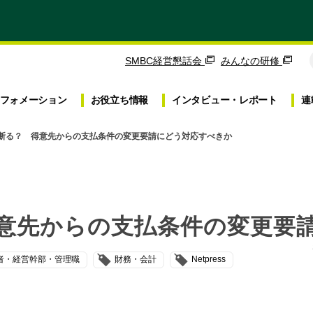
SMBC経営懇話会
みんなの研修
フォメーション
お役立ち
情報
インタビュー・
レポート
連
断る？ 得意先からの支払条件の変更要請にどう対応すべきか
意先からの支払条件の変更要
者・経営幹部・管理職
財務・会計
Netpress