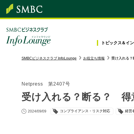
トピックス＆
イン
SMBC経営懇話会
｜
みんなの研修
SMBCビジネスクラブ InfoLounge
お役立ち情報
受け入れる？
ログイン/会員登録
Netpress 第2407号
受け入れる？断る？ 得
トピックス＆インフォメーション
コンプライアンス・リスク対応
経営
2024/09/09
お役立ち情報
インタビュー・レポート