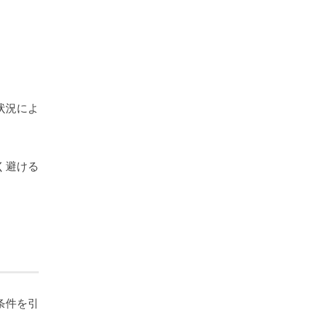
状況によ
く避ける
条件を引