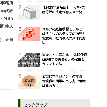
士事務所
【2025年最新版】 人事･労
ions代表
務分野の法定保存文書一覧
・MBA
藤 伸夫
コルブの経験学習モデルと
は？４つのステップの内容と
留意点・社内導入の具体的方
で、正当
法
法令ごとに異なる ｢常時使用
(雇用)する労働者」の定義と
カウント方法
Ｚ世代マネジメントの常識
管理職の指示の出し方で組織
は変わる！
ピックアップ