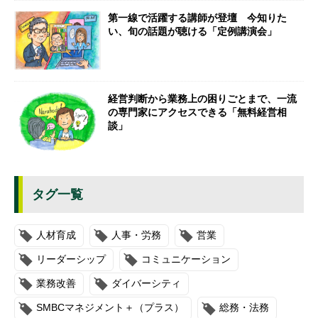
第一線で活躍する講師が登壇 今知りた
い、旬の話題が聴ける「定例講演会」
経営判断から業務上の困りごとまで、一流
の専門家にアクセスできる「無料経営相
談」
タグ一覧
人材育成
人事・労務
営業
リーダーシップ
コミュニケーション
業務改善
ダイバーシティ
SMBCマネジメント＋（プラス）
総務・法務