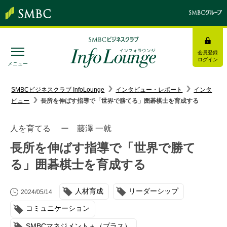
会員登録
ログイン
メニュー
SMBC経営懇話会
｜
みんなの研修
SMBCビジネスクラブ InfoLounge
インタビュー・レポート
インタ
ビュー
長所を伸ばす指導で「世界で勝てる」囲碁棋士を育成する
ログイン/会員登録
人を育てる ー 藤澤 一就
長所を伸ばす指導で「世界で勝て
る」囲碁棋士を育成する
トピックス＆インフォメーション
人材育成
リーダーシップ
お役立ち情報
2024/05/14
コミュニケーション
インタビュー・レポート
SMBCマネジメント＋（プラス）