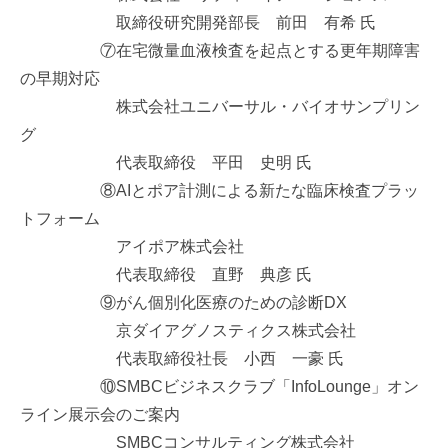
取締役研究開発部長 前田 有希 氏
⑦在宅微量血液検査を起点とする更年期障害
の早期対応
株式会社ユニバーサル・バイオサンプリン
グ
代表取締役 平田 史明 氏
⑧AIとポア計測による新たな臨床検査プラッ
トフォーム
アイポア株式会社
代表取締役 直野 典彦 氏
⑨がん個別化医療のための診断DX
京ダイアグノスティクス株式会社
代表取締役社長 小西 一豪 氏
⑩SMBCビジネスクラブ「InfoLounge」オン
ライン展示会のご案内
SMBCコンサルティング株式会社