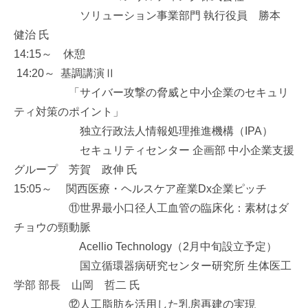
ソリューション事業部門 執行役員 勝本
健治 氏
14:15～ 休憩
14:20～ 基調講演Ⅱ
「サイバー攻撃の脅威と中小企業のセキュリ
ティ対策のポイント」
独立行政法人情報処理推進機構（IPA）
セキュリティセンター 企画部 中小企業支援
グループ 芳賀 政伸 氏
15:05～ 関西医療・ヘルスケア産業Dx企業ピッチ
⑪世界最小口径人工血管の臨床化：素材はダ
チョウの頸動脈
Acellio Technology（2月中旬設立予定）
国立循環器病研究センター研究所 生体医工
学部 部長 山岡 哲二 氏
⑫人工脂肪を活用した乳房再建の実現