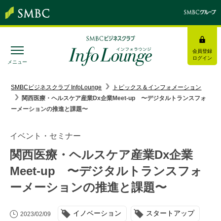
会員登録
ログイン
メニュー
SMBC経営懇話会
｜
みんなの研修
SMBCビジネスクラブ InfoLounge
トピックス＆インフォメーション
関西医療・ヘルスケア産業Dx企業Meet-up 〜デジタルトランスフォ
ログイン/会員登録
ーメーションの推進と課題〜
イベント・セミナー
関西医療・ヘルスケア産業Dx企業
トピックス＆インフォメーション
Meet-up 〜デジタルトランスフォ
ーメーションの推進と課題〜
お役立ち情報
インタビュー・レポート
イノベーション
スタートアップ
2023/02/09