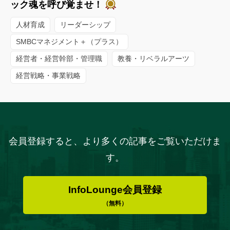
ック魂を呼び覚ませ！
人材育成
リーダーシップ
SMBCマネジメント＋（プラス）
経営者・経営幹部・管理職
教養・リベラルアーツ
経営戦略・事業戦略
会員登録すると、より多くの記事をご覧いただけま
す。
InfoLounge会員登録
（無料）