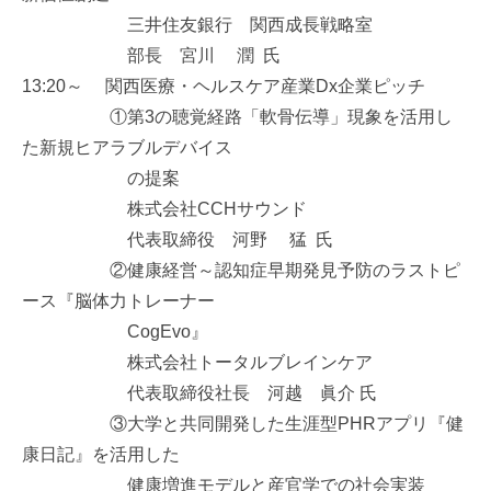
三井住友銀行 関西成長戦略室
部長 宮川 潤 氏
13:20～ 関西医療・ヘルスケア産業Dx企業ピッチ
①第3の聴覚経路「軟骨伝導」現象を活用し
た新規ヒアラブルデバイス
の提案
株式会社CCHサウンド
代表取締役 河野 猛 氏
②健康経営～認知症早期発見予防のラストピ
ース『脳体力トレーナー
CogEvo』
株式会社トータルブレインケア
代表取締役社長 河越 眞介 氏
③大学と共同開発した生涯型PHRアプリ『健
康日記』を活用した
健康増進
モデルと
産官学での社会実装