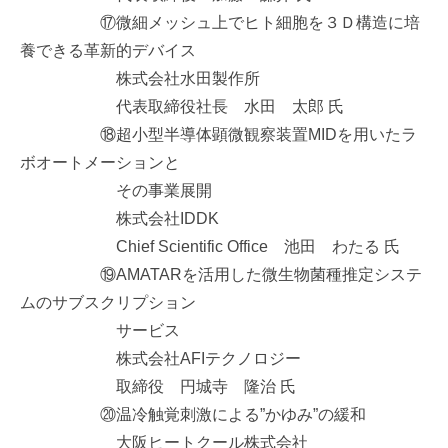
⑰微細メッシュ上でヒト細胞を３Ｄ構造に培
養できる革新的デバイス
株式会社水田製作所
代表取締役社長 水田 太郎 氏
⑱超小型半導体顕微観察装置MIDを用いたラ
ボオートメーションと
その事業展開
株式会社IDDK
Chief Scientific Office 池田 わたる 氏
⑲AMATARを活用した微生物菌種推定システ
ムのサブスクリプション
サービス
株式会社AFIテクノロジー
取締役 円城寺 隆治 氏
⑳温冷触覚刺激による”かゆみ”の緩和
大阪ヒートクール株式会社