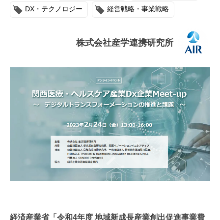
連載・コラム
DX・テクノロジー
経営戦略・事業戦略
イベント・セミナー
株式会社産学連携研究所
動画
資料ダウンロード
InfoLoungeとは
利用規約
プライバシーポリシー
本サイトのご利用にあたって
お問い合わせ
運営会社
経済産業省「令和4年度 地域新成長産業創出促進事業費