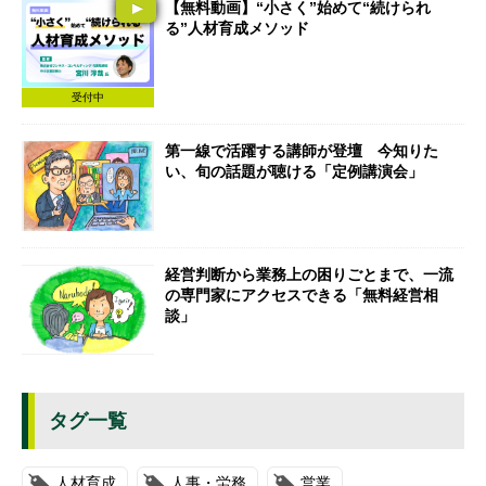
【無料動画】“小さく”始めて“続けられ
る”人材育成メソッド
受付中
第一線で活躍する講師が登壇 今知りた
い、旬の話題が聴ける「定例講演会」
経営判断から業務上の困りごとまで、一流
の専門家にアクセスできる「無料経営相
談」
タグ一覧
人材育成
人事・労務
営業