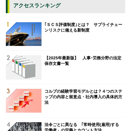
アクセスランキング
｢ＳＣＳ評価制度｣とは？ サプライチェー
ンリスクに備える新制度
【2025年最新版】 人事･労務分野の法定
保存文書一覧
コルブの経験学習モデルとは？４つのステ
ップの内容と留意点・社内導入の具体的方
法
法令ごとに異なる ｢常時使用(雇用)する
労働者」の定義とカウント方法