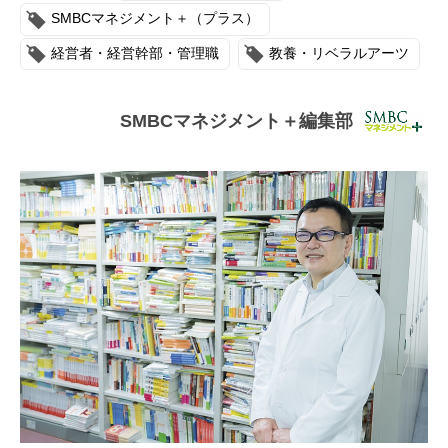
連載・コラム
SMBCマネジメント＋（プラス）
経営者・経営幹部・管理職
教養・リベラルアーツ
イベント・セミナー
動画
SMBCマネジメント＋編集部
資料ダウンロード
InfoLoungeとは
利用規約
プライバシーポリシー
本サイトのご利用にあたって
お問い合わせ
運営会社