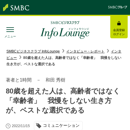
会員登録
ログイン
メニュー
SMBC経営懇話会
｜
みんなの研修
SMBCビジネスクラブ InfoLounge
インタビュー・レポート
インタ
ビュー
80歳を超えた人は、高齢者ではなく「幸齢者」 我慢をしない
ログイン/会員登録
生き方が、ベストな選択である
著者と1時間 － 和田 秀樹
80歳を超えた人は、高齢者ではなく
トピックス＆インフォメーション
「幸齢者」 我慢をしない生き方
が、ベストな選択である
お役立ち情報
インタビュー・レポート
コミュニケーション
2022/11/15