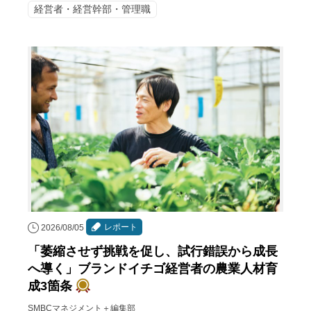
経営者・経営幹部・管理職
レポート
2026/08/05
「萎縮させず挑戦を促し、試行錯誤から成長
へ導く」ブランドイチゴ経営者の農業人材育
成3箇条
SMBCマネジメント＋編集部