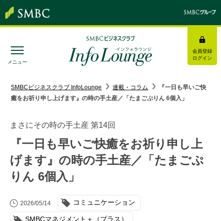
会員登録
ログイン
メニュー
SMBC経営懇話会
｜
みんなの研修
SMBCビジネスクラブ InfoLounge
連載・コラム
『一日も早いご快
癒をお祈り申し上げます』の時の手土産／「たまごぷりん 6個入」
ログイン/会員登録
まさにその時の手土産 第14回
『一日も早いご快癒をお祈り申し上
げます』の時の手土産／「たまごぷ
トピックス＆インフォメーション
りん 6個入」
お役立ち情報
コミュニケーション
2026/05/14
インタビュー・レポート
SMBCマネジメント＋（プラス）