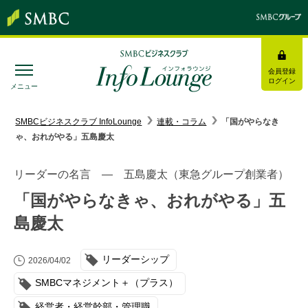
会員登録
ログイン
メニュー
SMBC経営懇話会
｜
みんなの研修
SMBCビジネスクラブ InfoLounge
連載・コラム
「国がやらなき
ゃ、おれがやる」五島慶太
ログイン/会員登録
リーダーの名言 ― 五島慶太（東急グループ創業者）
「国がやらなきゃ、おれがやる」五
島慶太
トピックス＆インフォメーション
リーダーシップ
お役立ち情報
2026/04/02
SMBCマネジメント＋（プラス）
インタビュー・レポート
経営者・経営幹部・管理職