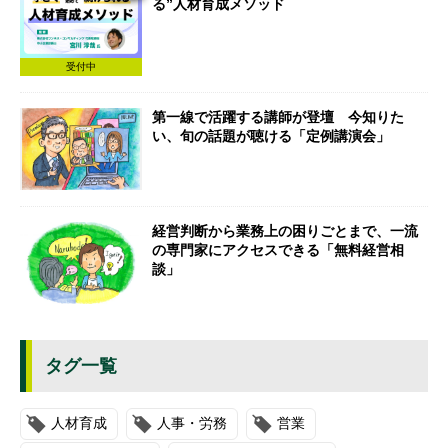
る”人材育成メソッド
受付中
第一線で活躍する講師が登壇 今知りた
い、旬の話題が聴ける「定例講演会」
経営判断から業務上の困りごとまで、一流
の専門家にアクセスできる「無料経営相
談」
タグ一覧
人材育成
人事・労務
営業