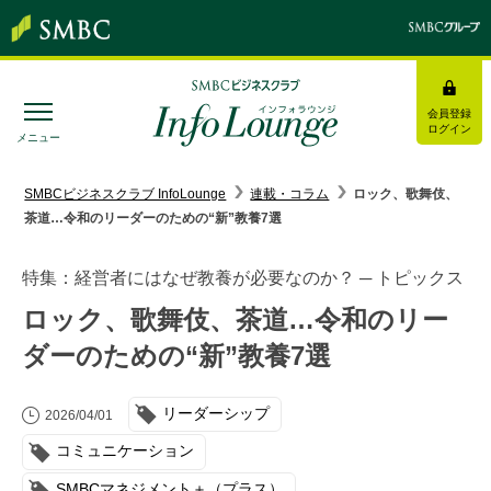
会員登録
ログイン
メニュー
SMBC経営懇話会
｜
みんなの研修
SMBCビジネスクラブ InfoLounge
連載・コラム
ロック、歌舞伎、
茶道…令和のリーダーのための“新”教養7選
ログイン/会員登録
特集：経営者にはなぜ教養が必要なのか？ ─ トピックス
ロック、歌舞伎、茶道…令和のリー
ダーのための“新”教養7選
トピックス＆インフォメーション
リーダーシップ
お役立ち情報
2026/04/01
コミュニケーション
インタビュー・レポート
SMBCマネジメント＋（プラス）