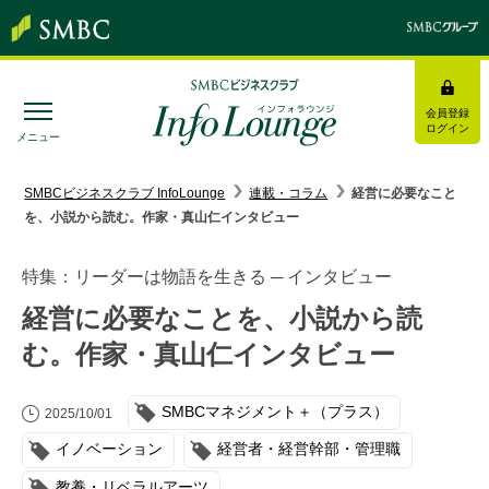
会員登録
ログイン
メニュー
SMBC経営懇話会
｜
みんなの研修
SMBCビジネスクラブ InfoLounge
連載・コラム
経営に必要なこと
を、小説から読む。作家・真山仁インタビュー
ログイン/会員登録
特集：リーダーは物語を生きる ─ インタビュー
経営に必要なことを、小説から読
む。作家・真山仁インタビュー
トピックス＆インフォメーション
SMBCマネジメント＋（プラス）
お役立ち情報
2025/10/01
イノベーション
経営者・経営幹部・管理職
インタビュー・レポート
教養・リベラルアーツ