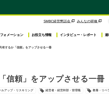
SMBC経営懇話会
みんなの研修
フォメーション
お役立ち
情報
インタビュー・
レポート
連
共有するか「信頼」をアップさせる一冊
「信頼」をアップさせる一冊
キルアップ・リスキリング
経営者・経営幹部・管理職
教養・リベ