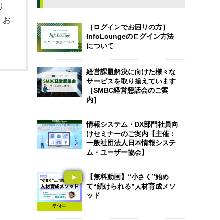
り
、お
［ログインでお困りの方］
InfoLoungeのログイン方法
について
経営課題解決に向けた様々な
サービスを取り揃えています
［SMBC経営懇話会のご案
内］
情報システム・DX部門社員向
けセミナーのご案内【主催：
一般社団法人日本情報システ
ム・ユーザー協会】
【無料動画】“小さく”始め
て“続けられる”人材育成メソ
ッド
受付中