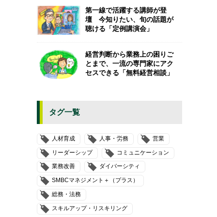
第一線で活躍する講師が登
壇 今知りたい、旬の話題が
聴ける「定例講演会」
経営判断から業務上の困りご
とまで、一流の専門家にアク
セスできる「無料経営相談」
タグ一覧
人材育成
人事・労務
営業
リーダーシップ
コミュニケーション
業務改善
ダイバーシティ
SMBCマネジメント＋（プラス）
総務・法務
スキルアップ・リスキリング