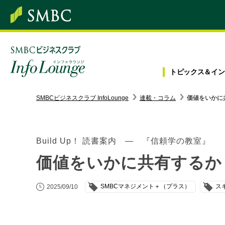
トピックス＆
イン
SMBC経営懇話会
｜
みんなの研修
SMBCビジネスクラブ InfoLounge
連載・コラム
価値をいかに
ログイン/会員登録
Build Up！ 読書案内 ― 『信頼学の教室』
価値をいかに共有するか
トピックス＆インフォメーション
SMBCマネジメント＋（プラス）
ス
2025/09/10
お役立ち情報
インタビュー・レポート