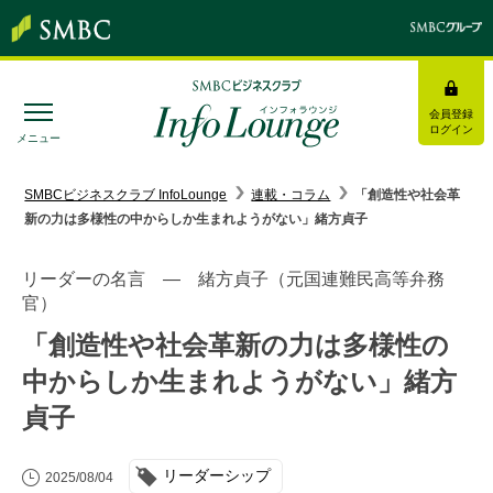
会員登録
ログイン
メニュー
SMBC経営懇話会
｜
みんなの研修
SMBCビジネスクラブ InfoLounge
連載・コラム
「創造性や社会革
新の力は多様性の中からしか生まれようがない」緒方貞子
ログイン/会員登録
リーダーの名言 ― 緒方貞子（元国連難民高等弁務
官）
「創造性や社会革新の力は多様性の
トピックス＆インフォメーション
中からしか生まれようがない」緒方
貞子
お役立ち情報
インタビュー・レポート
リーダーシップ
2025/08/04