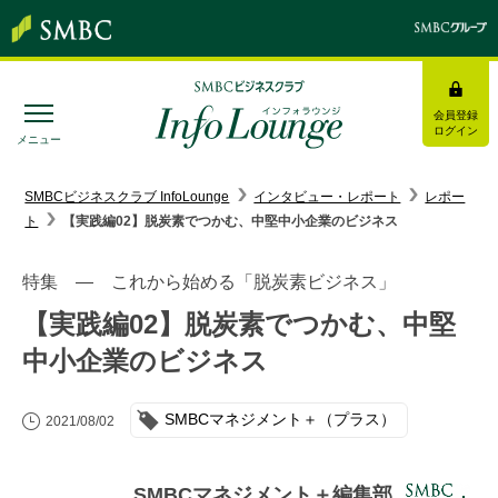
会員登録
ログイン
メニュー
SMBC経営懇話会
｜
みんなの研修
SMBCビジネスクラブ InfoLounge
インタビュー・レポート
レポー
ト
【実践編02】脱炭素でつかむ、中堅中小企業のビジネス
ログイン/会員登録
特集 ― これから始める「脱炭素ビジネス」
【実践編02】脱炭素でつかむ、中堅
中小企業のビジネス
トピックス＆インフォメーション
SMBCマネジメント＋（プラス）
お役立ち情報
2021/08/02
インタビュー・レポート
SMBCマネジメント＋編集部