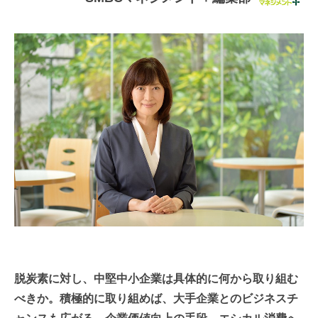
連載・コラム
イベント・セミナー
動画
資料ダウンロード
InfoLoungeとは
利用規約
プライバシーポリシー
本サイトのご利用にあたって
お問い合わせ
運営会社
脱炭素に対し、中堅中小企業は具体的に何から取り組む
べきか。積極的に取り組めば、大手企業とのビジネスチ