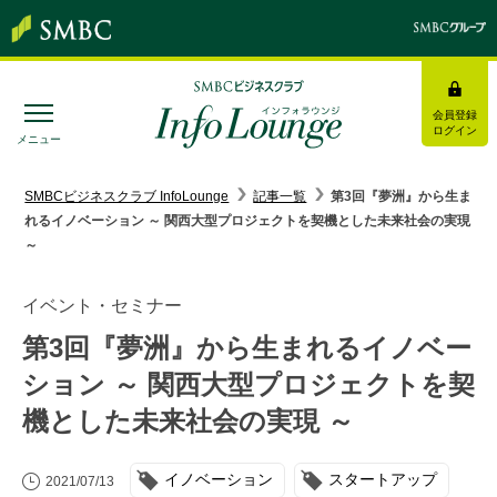
会員登録
ログイン
メニュー
SMBC経営懇話会
｜
みんなの研修
SMBCビジネスクラブ InfoLounge
記事一覧
第3回『夢洲』から生ま
れるイノベーション ～ 関西大型プロジェクトを契機とした未来社会の実現
ログイン/会員登録
～
イベント・セミナー
第3回『夢洲』から生まれるイノベー
トピックス＆インフォメーション
ション ～ 関西大型プロジェクトを契
機とした未来社会の実現 ～
お役立ち情報
インタビュー・レポート
イノベーション
スタートアップ
2021/07/13