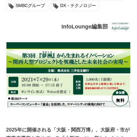
連載・コラム
SMBCグループ
DX・テクノロジー
イベント・セミナー
InfoLounge編集部
動画
資料ダウンロード
InfoLoungeとは
利用規約
プライバシーポリシー
本サイトのご利用にあたって
お問い合わせ
運営会社
2025年に開催される「大阪・関西万博」、大阪府・市が