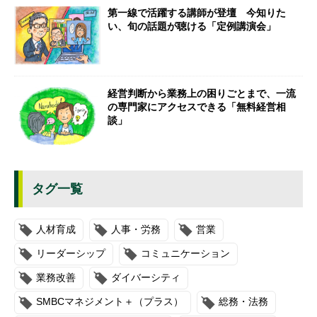
第一線で活躍する講師が登壇 今知りた
い、旬の話題が聴ける「定例講演会」
経営判断から業務上の困りごとまで、一流
の専門家にアクセスできる「無料経営相
談」
タグ一覧
人材育成
人事・労務
営業
リーダーシップ
コミュニケーション
業務改善
ダイバーシティ
SMBCマネジメント＋（プラス）
総務・法務