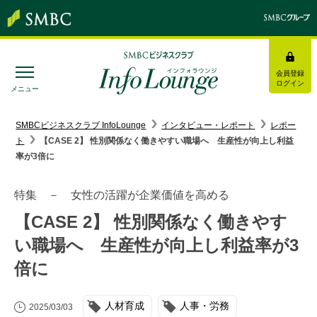
会員登録
ログイン
メニュー
SMBC経営懇話会
｜
みんなの研修
SMBCビジネスクラブ InfoLounge
インタビュー・レポート
レポー
ト
【CASE 2】 性別関係なく働きやすい職場へ 生産性が向上し利益
ログイン/会員登録
率が3倍に
特集 － 女性の活躍が企業価値を高める
【CASE 2】 性別関係なく働きやす
トピックス＆インフォメーション
い職場へ 生産性が向上し利益率が3
倍に
お役立ち情報
インタビュー・レポート
人材育成
人事・労務
2025/03/03