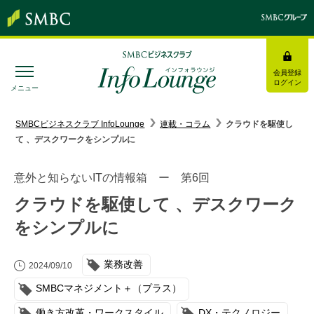
会員登録
ログイン
メニュー
SMBC経営懇話会
｜
みんなの研修
SMBCビジネスクラブ InfoLounge
連載・コラム
クラウドを駆使し
て 、デスクワークをシンプルに
ログイン/会員登録
意外と知らないITの情報箱 ー 第6回
クラウドを駆使して 、デスクワーク
をシンプルに
トピックス＆インフォメーション
業務改善
お役立ち情報
2024/09/10
SMBCマネジメント＋（プラス）
インタビュー・レポート
働き方改革・ワークスタイル
DX・テクノロジー