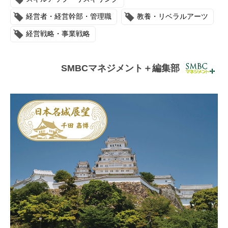
連載・コラム
経営者・経営幹部・管理職
教養・リベラルアーツ
イベント・セミナー
経営戦略・事業戦略
動画
SMBCマネジメント＋編集部
資料ダウンロード
InfoLoungeとは
利用規約
プライバシーポリシー
本サイトのご利用にあたって
お問い合わせ
運営会社