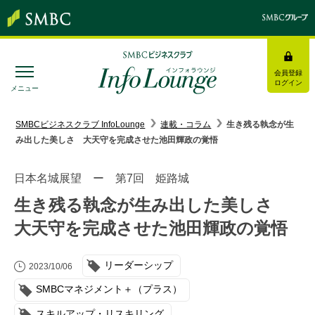
会員登録
ログイン
メニュー
SMBC経営懇話会
｜
みんなの研修
SMBCビジネスクラブ InfoLounge
連載・コラム
生き残る執念が生
み出した美しさ 大天守を完成させた池田輝政の覚悟
ログイン/会員登録
日本名城展望 ー 第7回 姫路城
生き残る執念が生み出した美しさ
大天守を完成させた池田輝政の覚悟
トピックス＆インフォメーション
リーダーシップ
お役立ち情報
2023/10/06
SMBCマネジメント＋（プラス）
インタビュー・レポート
スキルアップ・リスキリング