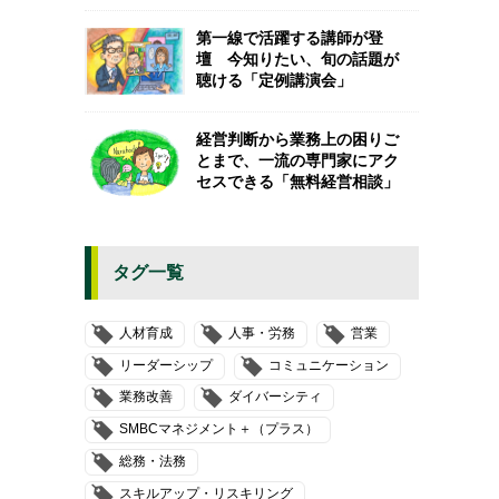
第一線で活躍する講師が登
壇 今知りたい、旬の話題が
聴ける「定例講演会」
経営判断から業務上の困りご
とまで、一流の専門家にアク
セスできる「無料経営相談」
タグ一覧
人材育成
人事・労務
営業
リーダーシップ
コミュニケーション
業務改善
ダイバーシティ
SMBCマネジメント＋（プラス）
総務・法務
スキルアップ・リスキリング