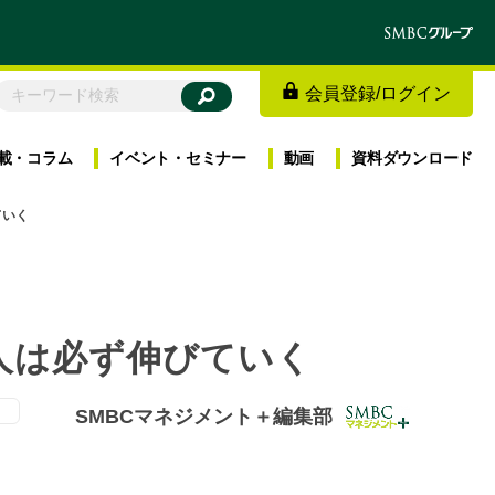
会員登録
/
ログイン
載・
コラム
イベント・
セミナー
動画
資料
ダウンロード
ていく
人は必ず伸びていく
）
SMBCマネジメント＋編集部