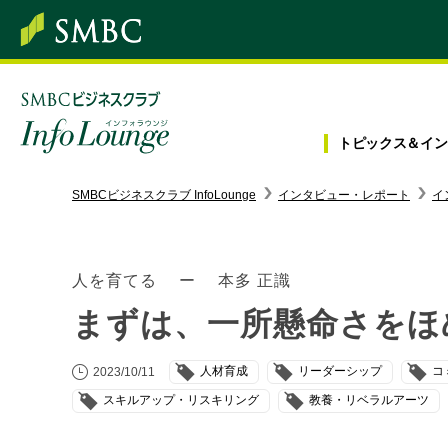
トピックス＆
イン
SMBC経営懇話会
｜
みんなの研修
SMBCビジネスクラブ InfoLounge
インタビュー・レポート
イ
ログイン/会員登録
人を育てる ー 本多 正識
まずは、一所懸命さをほ
トピックス＆インフォメーション
人材育成
リーダーシップ
コ
2023/10/11
お役立ち情報
スキルアップ・リスキリング
教養・リベラルアーツ
インタビュー・レポート