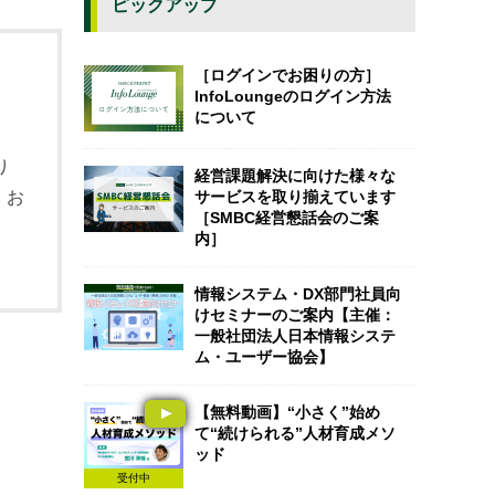
ピックアップ
［ログインでお困りの方］
InfoLoungeのログイン方法
について
り
経営課題解決に向けた様々な
サービスを取り揃えています
、お
［SMBC経営懇話会のご案
内］
情報システム・DX部門社員向
けセミナーのご案内【主催：
一般社団法人日本情報システ
ム・ユーザー協会】
【無料動画】“小さく”始め
て“続けられる”人材育成メソ
ッド
受付中