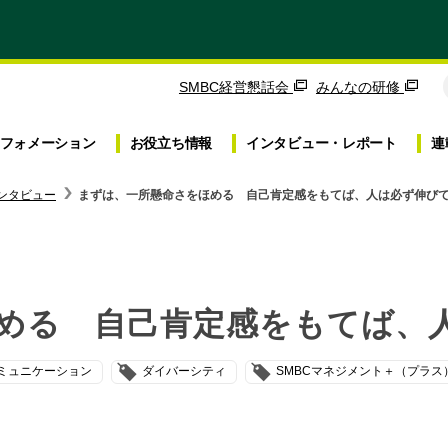
SMBC経営懇話会
みんなの研修
フォメーション
お役立ち
情報
インタビュー・
レポート
連
ンタビュー
まずは、一所懸命さをほめる 自己肯定感をもてば、人は必ず伸び
める 自己肯定感をもてば、
ミュニケーション
ダイバーシティ
SMBCマネジメント＋（プラス