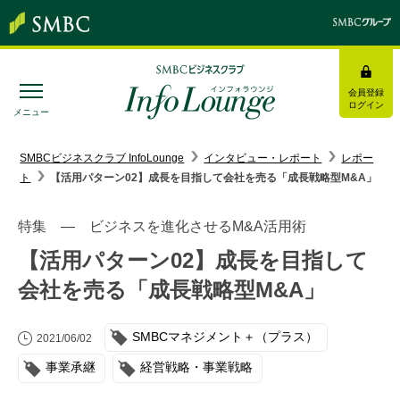
会員登録
ログイン
メニュー
SMBC経営懇話会
｜
みんなの研修
SMBCビジネスクラブ InfoLounge
インタビュー・レポート
レポー
ト
【活用パターン02】成長を目指して会社を売る「成長戦略型M&A」
ログイン/会員登録
特集 ― ビジネスを進化させるM&A活用術
【活用パターン02】成長を目指して
会社を売る「成長戦略型M&A」
トピックス＆インフォメーション
SMBCマネジメント＋（プラス）
お役立ち情報
2021/06/02
事業承継
経営戦略・事業戦略
インタビュー・レポート