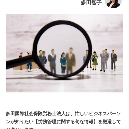
多田智子
連載・コラム
イベント・セミナー
動画
資料ダウンロード
InfoLoungeとは
利用規約
プライバシーポリシー
本サイトのご利用にあたって
お問い合わせ
運営会社
多田国際社会保険労務士法人は、忙しいビジネスパーソ
ンが知りたい【労務管理に関する旬な情報】を厳選して