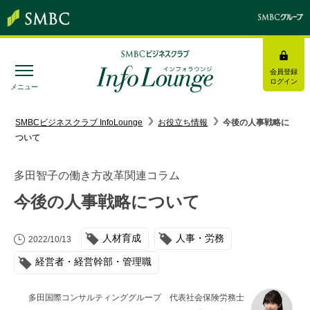
会員登録
ログイン
メニュー
SMBC経営懇話会
｜
みんなの研修
SMBCビジネスクラブ InfoLounge
お役立ち情報
今後の人事戦略に
ついて
ログイン/会員登録
多田智子の働き方改革関連コラム
今後の人事戦略について
トピックス＆インフォメーション
人材育成
人事・労務
2022/10/13
お役立ち情報
経営者・経営幹部・管理職
インタビュー・レポート
多田国際コンサルティンググループ 代表社会保険労務士