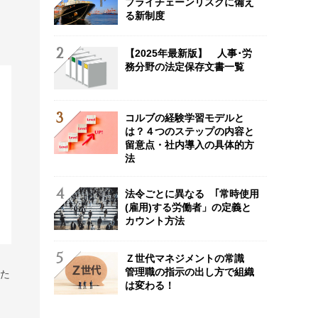
プライチェーンリスクに備え
る新制度
【2025年最新版】 人事･労
務分野の法定保存文書一覧
コルブの経験学習モデルと
は？４つのステップの内容と
留意点・社内導入の具体的方
法
法令ごとに異なる ｢常時使用
(雇用)する労働者」の定義と
カウント方法
Ｚ世代マネジメントの常識
管理職の指示の出し方で組織
また
は変わる！