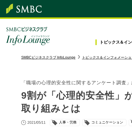
トピックス＆
イン
SMBC経営懇話会
｜
みんなの研修
SMBCビジネスクラブ InfoLounge
トピックス＆インフォメーショ
ログイン/会員登録
「職場の心理的安全性に関するアンケート調査」
9割が「心理的安全性」
トピックス＆インフォメーション
取り組みとは
お役立ち情報
人事・労務
コミュニケーション
2021/05/11
インタビュー・レポート