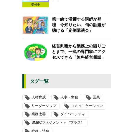
受付中
第一線で活躍する講師が登
壇 今知りたい、旬の話題が
聴ける「定例講演会」
経営判断から業務上の困りご
とまで、一流の専門家にアク
セスできる「無料経営相談」
タグ一覧
人材育成
人事・労務
営業
リーダーシップ
コミュニケーション
業務改善
ダイバーシティ
SMBCマネジメント＋（プラス）
総務・法務