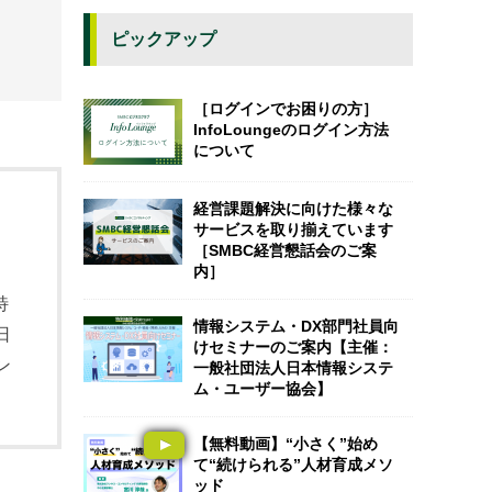
ピックアップ
［ログインでお困りの方］
InfoLoungeのログイン方法
について
経営課題解決に向けた様々な
サービスを取り揃えています
［SMBC経営懇話会のご案
内］
特
情報システム・DX部門社員向
日
けセミナーのご案内【主催：
ン
一般社団法人日本情報システ
ム・ユーザー協会】
【無料動画】“小さく”始め
て“続けられる”人材育成メソ
ッド