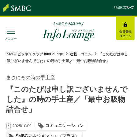
会員登録
ログイン
メニュー
SMBC経営懇話会
｜
みんなの研修
SMBCビジネスクラブ InfoLounge
連載・コラム
『このたびは申し
訳ございませんでした』の時の手土産／「最中お吸物詰合せ」
ログイン/会員登録
まさにその時の手土産
『このたびは申し訳ございませんで
した』の時の手土産／「最中お吸物
トピックス＆インフォメーション
詰合せ」
お役立ち情報
コミュニケーション
2025/10/09
インタビュー・レポート
SMBCマネジメント＋（プラス）