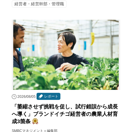
経営者・経営幹部・管理職
レポート
2026/08/05
「萎縮させず挑戦を促し、試行錯誤から成長
へ導く」ブランドイチゴ経営者の農業人材育
成3箇条
SMBCマネジメント＋編集部