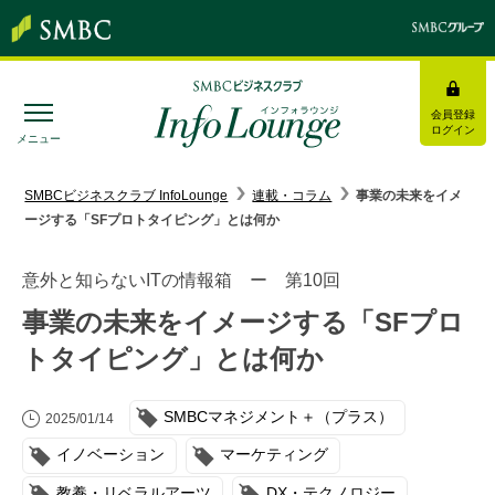
会員登録
ログイン
メニュー
SMBC経営懇話会
｜
みんなの研修
SMBCビジネスクラブ InfoLounge
連載・コラム
事業の未来をイメ
ージする「SFプロトタイピング」とは何か
ログイン/会員登録
意外と知らないITの情報箱 ー 第10回
事業の未来をイメージする「SFプロ
トタイピング」とは何か
トピックス＆インフォメーション
SMBCマネジメント＋（プラス）
お役立ち情報
2025/01/14
イノベーション
マーケティング
インタビュー・レポート
教養・リベラルアーツ
DX・テクノロジー