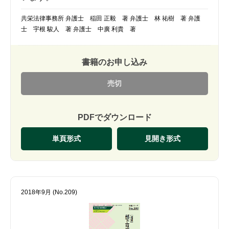
共栄法律事務所 弁護士 稲田 正毅 著 弁護士 林 祐樹 著 弁護
士 宇根 駿人 著 弁護士 中廣 利貴 著
書籍のお申し込み
売切
PDFでダウンロード
単頁形式
見開き形式
2018年9月 (No.209)