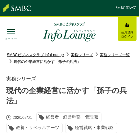
会員登録
ログイン
メニュー
SMBC経営懇話会
｜
みんなの研修
SMBCビジネスクラブ InfoLounge
実務シリーズ
実務シリーズ一覧
現代の企業経営に活かす「孫子の兵法」
ログイン/会員登録
実務シリーズ
現代の企業経営に活かす「孫子の兵
法」
トピックス＆インフォメーション
経営者・経営幹部・管理職
お役立ち情報
2020/02/01
教養・リベラルアーツ
経営戦略・事業戦略
インタビュー・レポート