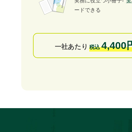
実務に役立つ小冊子｢
実
ードできる
4,400
一社あたり
税込