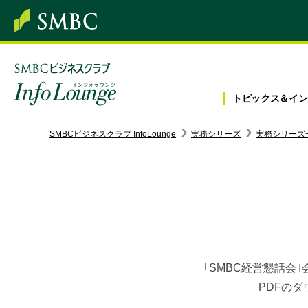
トピックス＆
イン
SMBC経営懇話会
｜
みんなの研修
SMBCビジネスクラブ InfoLounge
実務シリーズ
実務シリーズ
ログイン/会員登録
トピックス＆インフォメーション
お役立ち情報
｢SMBC経営懇話会
PDFの
インタビュー・レポート