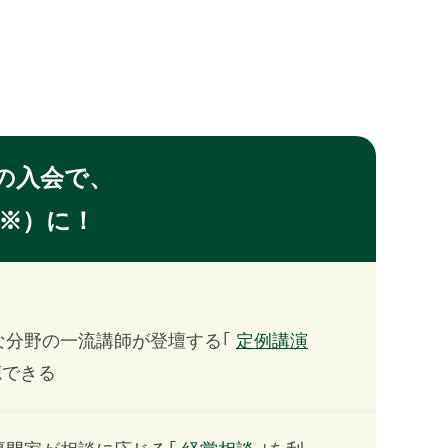
の入会で、
※）に！
な分野の一流講師が登壇する｢
定例講演
聴できる