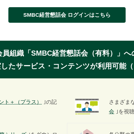
SMBC経営懇話会
ログインはこちら
会員組織「SMBC経営懇話会（有料）」へ
実したサービス・コンテンツが利用可能（
メント＋（プラス）
｣の記
さまざま
会
｣を視