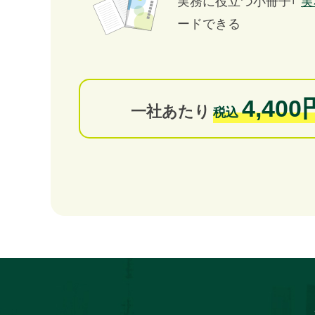
実務に役立つ小冊子｢
実
ードできる
4,400
一社あたり
税込