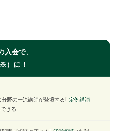
の入会で、
※）に！
な分野の一流講師が登壇する｢
定例講演
聴できる