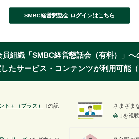
SMBC経営懇話会
ログインはこちら
会員組織「SMBC経営懇話会（有料）」へ
実したサービス・コンテンツが利用可能（
メント＋（プラス）
｣の記
さまざま
会
｣を視