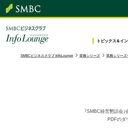
トピックス＆
イン
SMBC経営懇話会
｜
みんなの研修
SMBCビジネスクラブ InfoLounge
実務シリーズ
実務シリーズ
ログイン/会員登録
トピックス＆インフォメーション
お役立ち情報
｢SMBC経営懇話会
PDFの
インタビュー・レポート