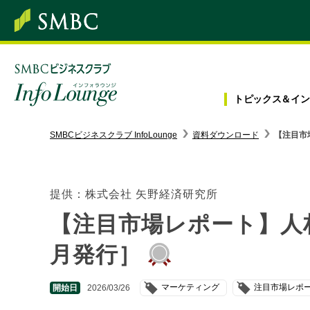
トピックス＆
イン
SMBC経営懇話会
｜
みんなの研修
SMBCビジネスクラブ InfoLounge
資料ダウンロード
【注目市
ログイン/会員登録
提供：株式会社 矢野経済研究所
【注目市場レポート】人材
トピックス＆インフォメーション
月発行］
お役立ち情報
マーケティング
注目市場レポ
開始日
2026/03/26
インタビュー・レポート