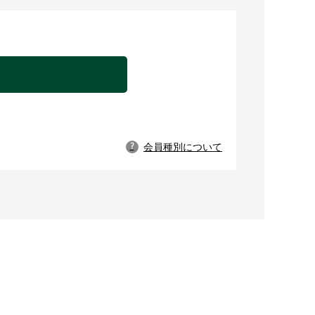
。
会員種別について
?