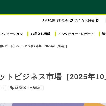
SMBC経営懇話会
みんなの研修
フォメーション
お役立ち
情報
インタビュー・
レポート
連
場レポート】ペットビジネス市場［2025年10月発行］
トビジネス市場［2025年1
ート
経営戦略・事業戦略