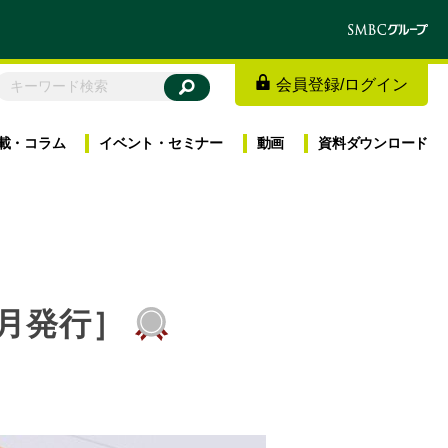
会員登録
/
ログイン
載・
コラム
イベント・
セミナー
動画
資料
ダウンロード
0月発行］