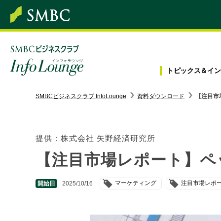
トピックス＆
イン
SMBC経営懇話会
｜
みんなの研修
SMBCビジネスクラブ InfoLounge
資料ダウンロード
【注目市
ログイン/会員登録
提供：株式会社 矢野経済研究所
【注目市場レポート】ペッ
トピックス＆インフォメーション
マーケティング
注目市場レポ
開始日
2025/10/16
お役立ち情報
インタビュー・レポート