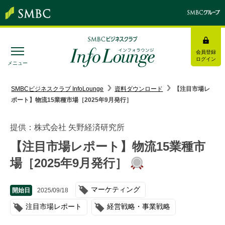
会員登録
ログイン
メニュー
SMBC経営懇話会
｜
みんなの研修
SMBCビジネスクラブ InfoLounge
資料ダウンロード
【注目市場レ
ポート】物流15業種市場［2025年9月発行］
ログイン/会員登録
提供：株式会社 矢野経済研究所
【注目市場レポート】物流15業種市
場［2025年9月発行］
トピックス＆インフォメーション
お役立ち情報
マーケティング
開始日
2025/09/18
注目市場レポート
経営戦略・事業戦略
インタビュー・レポート