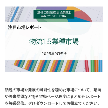
連載・コラム
イベント・セミナー
動画
資料ダウンロード
InfoLoungeとは
利用規約
プライバシーポリシー
本サイトのご利用にあたって
お問い合わせ
話題の市場や発展の可能性を秘めた市場について、動向
運営会社
や将来展望などをA4判5ページ程度にまとめたレポート
を毎週発信。
ぜひダウンロードしてお役立てください。