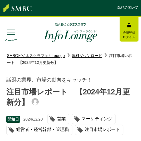
会員登録
ログイン
メニュー
SMBC経営懇話会
｜
みんなの研修
SMBCビジネスクラブ InfoLounge
資料ダウンロード
注目市場レポ
ート 【2024年12月更新分】
ログイン/会員登録
話題の業界、市場の動向をキャッチ！
注目市場レポート 【2024年12月更
新分】
トピックス＆インフォメーション
お役立ち情報
営業
マーケティング
開始日
2024/12/20
経営者・経営幹部・管理職
注目市場レポート
インタビュー・レポート