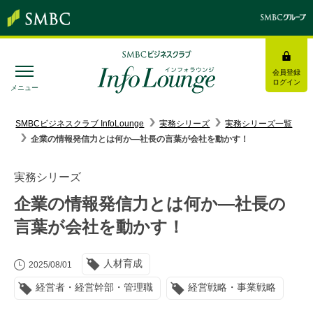
会員登録
ログイン
メニュー
SMBC経営懇話会
｜
みんなの研修
SMBCビジネスクラブ InfoLounge
実務シリーズ
実務シリーズ一覧
企業の情報発信力とは何か―社長の言葉が会社を動かす！
ログイン/会員登録
実務シリーズ
企業の情報発信力とは何か―社長の
言葉が会社を動かす！
トピックス＆インフォメーション
人材育成
お役立ち情報
2025/08/01
経営者・経営幹部・管理職
経営戦略・事業戦略
インタビュー・レポート