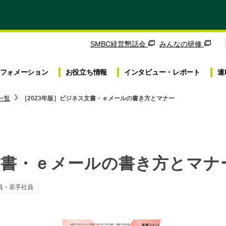
SMBC経営懇話会
みんなの研修
フォメーション
お役立ち
情報
インタビュー・
レポート
連
一覧
［2023年版］ビジネス文書・ｅメールの書き方とマナー
文書・ｅメールの書き方とマナ
員・若手社員