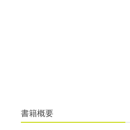
連載・コラム
イベント・セミナー
動画
資料ダウンロード
InfoLoungeとは
利用規約
プライバシーポリシー
本サイトのご利用にあたって
お問い合わせ
書籍概要
運営会社