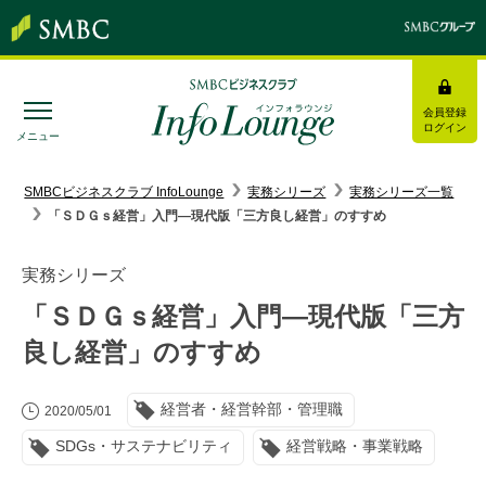
会員登録
ログイン
メニュー
SMBC経営懇話会
｜
みんなの研修
SMBCビジネスクラブ InfoLounge
実務シリーズ
実務シリーズ一覧
「ＳＤＧｓ経営」入門―現代版「三方良し経営」のすすめ
ログイン/会員登録
実務シリーズ
「ＳＤＧｓ経営」入門―現代版「三方
良し経営」のすすめ
トピックス＆インフォメーション
経営者・経営幹部・管理職
お役立ち情報
2020/05/01
SDGs・サステナビリティ
経営戦略・事業戦略
インタビュー・レポート