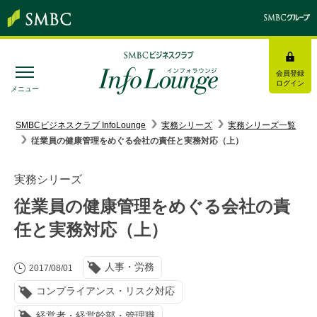
会員登録
ログイン
メニュー
SMBC経営懇話会
｜
みんなの研修
SMBCビジネスクラブ InfoLounge
実務シリーズ
実務シリーズ一覧
従業員の健康管理をめぐる会社の責任と実務対応（上）
ログイン/会員登録
実務シリーズ
従業員の健康管理をめぐる会社の責
任と実務対応（上）
トピックス＆インフォメーション
人事・労務
お役立ち情報
2017/08/01
コンプライアンス・リスク対応
インタビュー・レポート
経営者・経営幹部・管理職